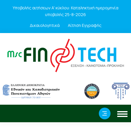
Υποβολής αιτήσεων A' κύκλου: Καταληκτική ημερομηνία
υποβολής 25-8-2026
Δικαιολογητικά
Αίτηση Εγγραφής