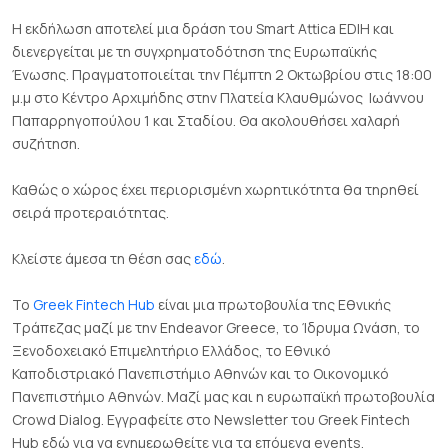
Η εκδήλωση αποτελεί μια δράση του Smart Attica ΕDIH και
διενεργείται με τη συγχρηματοδότηση της Ευρωπαϊκής
Ένωσης. Πραγματοποιείται την Πέμπτη 2 Οκτωβρίου στις 18:00
μ.μ στο Κέντρο Αρχιμήδης στην Πλατεία Κλαυθμώνος Ιωάννου
Παπαρρηγοπούλου 1 και Σταδίου. Θα ακολουθήσει χαλαρή
συζήτηση.
Καθώς ο χώρος έχει περιορισμένη χωρητικότητα θα τηρηθεί
σειρά προτεραιότητας.
Κλείστε άμεσα τη θέση σας
εδώ
.
To
Greek Fintech Hub
είναι μια πρωτοβουλία της Εθνικής
Τράπεζας μαζί με την Endeavor Greece, το Ίδρυμα Ωνάση, το
Ξενοδοχειακό Επιμελητήριο Ελλάδος, το Εθνικό
Καποδιστριακό Πανεπιστήμιο Αθηνών και το Οικονομικό
Πανεπιστήμιο Αθηνών. Μαζί μας και η ευρωπαϊκή πρωτοβουλία
Crowd Dialog. Εγγραφείτε στο Newsletter του Greek Fintech
Hub εδώ για να ενημερωθείτε για τα επόμενα events.