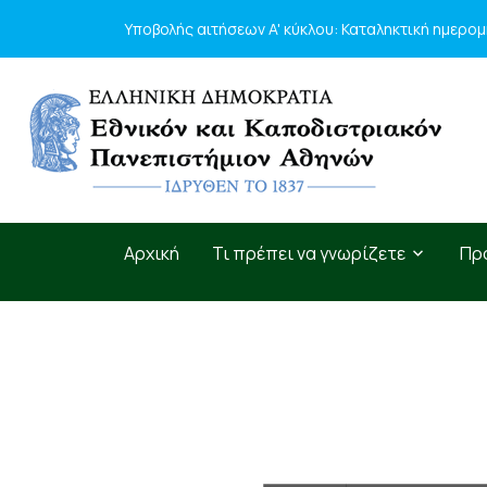
Υποβολής αιτήσεων A' κύκλου: Καταληκτική ημερο
Αρχική
Τι πρέπει να γνωρίζετε
Πρ