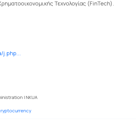
 Χρηματοοικονομικής Τεχνολογίας (FinTech).
j.php...
inistration | NKUA
ryptocurrency